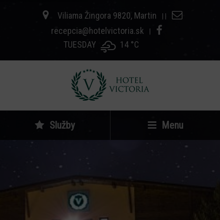
Viliama Žingora 9820, Martin
|
|
recepcia@hotelvictoria.sk
|
TUESDAY
14 °
C
Služby
Menu