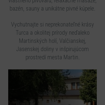
vlastného pivovaru, relaxačné masáže,
bazén, sauny a unikátne pivné kúpele.
Vychutnajte si neprekonateľné krásy
Turca a okolitej prírody neďaleko
Martinských holí, Valčianskej,
Jasenskej doliny v inšpirujúcom
prostredí mesta Martin.
Zážitkové
pobyty