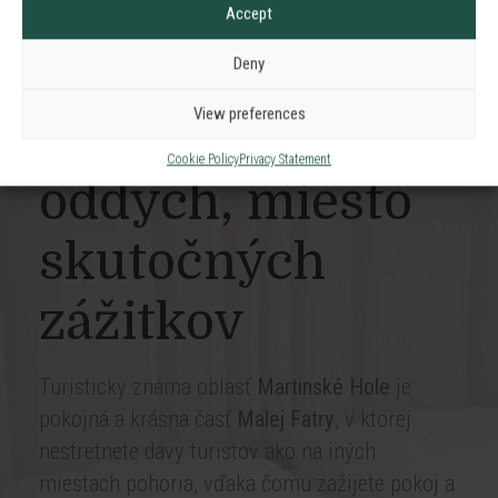
Accept
Deny
Hotel Victoria
View preferences
Miesto pre Váš
Cookie Policy
Privacy Statement
oddych, miesto
skutočných
zážitkov
Turisticky známa oblasť
Martinské Hole
je
pokojná a krásna časť
Malej Fatry
, v ktorej
nestretnete davy turistov ako na iných
miestach pohoria, vďaka čomu zažijete pokoj a