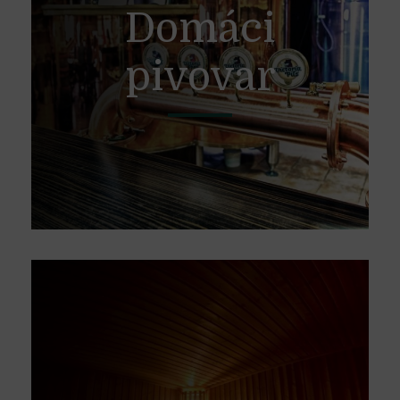
Domáci
pivovar
Domáci pivovar a produkty z farmárskeho
chovu sú našou výnimočnosťou, ktorou
tvoríme gastronomickú cestu v znamení
kvality a jedinečnej chuti.
Viac
Wellness &
SPA