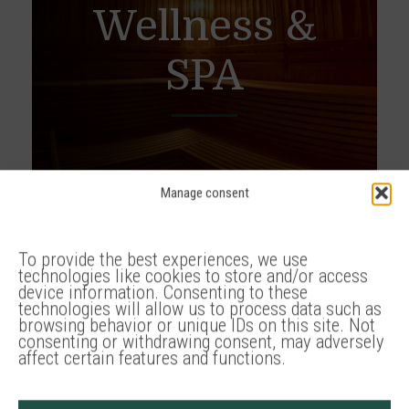
Wellness &
Rozmaznajte svoje zmysly, zrelaxujte telo
SPA
aj ducha a spoznajte dokonalý oddych v
SPA & Wellness Victoria. Sauny, masáže,
pivné kúpele a mnoho iného nájdete v
hoteli Victoria.
Manage consent
Viac
To provide the best experiences, we use
technologies like cookies to store and/or access
device information. Consenting to these
technologies will allow us to process data such as
browsing behavior or unique IDs on this site. Not
consenting or withdrawing consent, may adversely
affect certain features and functions.