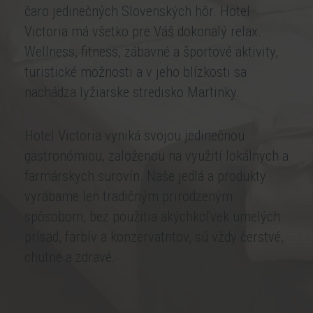
čaro jedinečných Slovenských hôr. Hotel
Victoria má všetko pre Váš dokonalý relax.
Wellness, fitness, zábavné a športové aktivity,
turistické možnosti a v jeho blízkosti sa
nachádza lyžiarske stredisko Martinky.
Hotel Victoria vyniká svojou jedinečnou
gastronómiou, založenou na využití lokálnych a
farmárskych surovín. Naše jedlá a produkty
vyrábame len tradičným prirodzeným
spôsobom, bez použitia akýchkoľvek umelých
prísad, farbív a konzervatntov, sú vždy čerstvé,
chutné a zdravé.