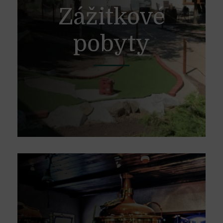
Zážitkové
Nechcete dovolenku stráviť leňošením?
pobyty
Máte radosť keď si z pobytu odnášate
množstvo zážitkov? Z našej širokej
ponuky zážitkových pobytov si určite
vyberiete.
Viac
Domáci
pivovar