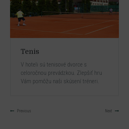
Squash
Pre nadšencov squashu máme k
dispozícii 2 squashové kurty a
trénerov pre Vašu dokonalú hru.
Previous
Next